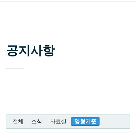
소개
공지사항
업무분야
자료실
구성원
공지사항
상담신청
변호사 찾기
소식 / 자료실 / 양형기준
전체
소식
자료실
양형기준