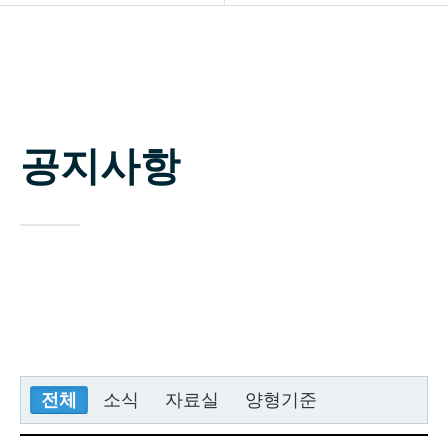
소개
공지사항
업무분야
자료실
구성원
공지사항
상담신청
변호사 찾기
소식 / 자료실 / 양형기준
전체
소식
자료실
양형기준