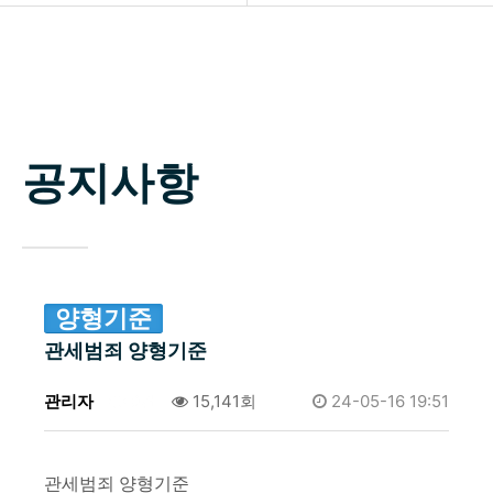
소개
공지사항
업무분야
자료실
구성원
공지사항
상담신청
변호사 찾기
소식 / 자료실 / 양형기준
양형기준
관세범죄 양형기준
관리자
0건
15,141회
24-05-16 19:51
관세범죄 양형기준