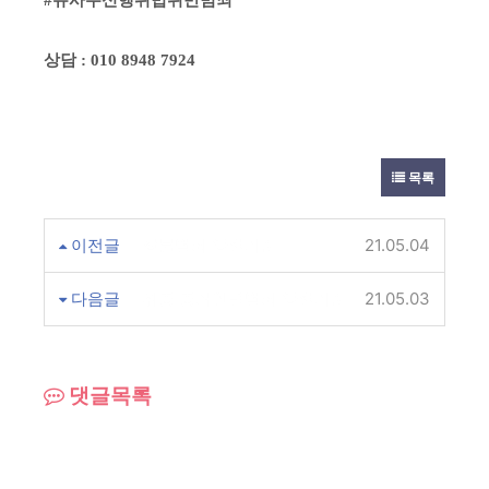
#
유사수신행위법위반범죄
상담
: 010 8948 7924
목록
이전글
장물범죄 양형기준
21.05.04
다음글
위증 증거인멸범죄 양형기준
21.05.03
댓글목록