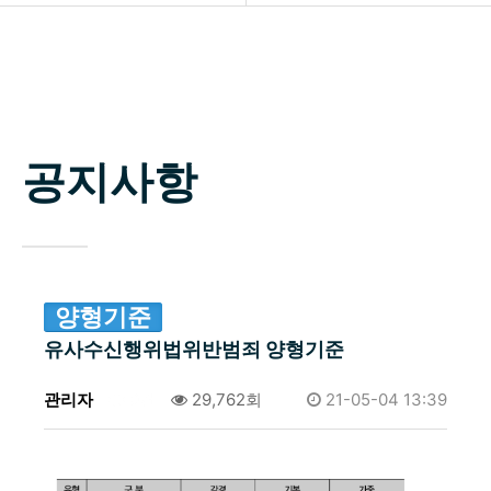
소개
공지사항
업무분야
자료실
구성원
공지사항
상담신청
변호사 찾기
소식 / 자료실 / 양형기준
양형기준
유사수신행위법위반범죄 양형기준
관리자
0건
29,762회
21-05-04 13:39