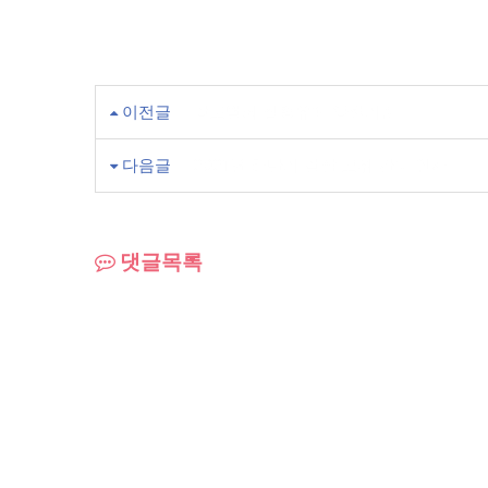
이전글
강도범죄 집행유예 양형기준
다음글
2021년 하반기 검찰 고위 간부 인사
댓글목록