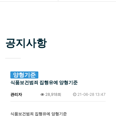
소개
공지사항
업무분야
자료실
구성원
공지사항
상담신청
변호사 찾기
소식 / 자료실 / 양형기준
양형기준
식품보건범죄 집행유예 양형기준
관리자
0건
28,918회
21-06-28 13:47
식품보건범죄 집행유예 양형기준