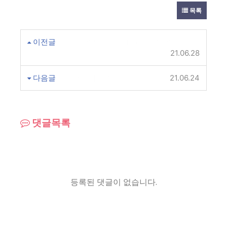
목록
이전글
약취 유인 인신매매범죄 집행유예 양형
기준
21.06.28
다음글
손괴범죄 집행유예 양형기준
21.06.24
댓글목록
등록된 댓글이 없습니다.